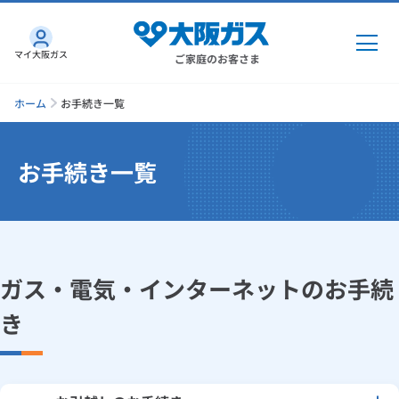
マイ大阪ガス
ご家庭のお客さま
ホーム
お手続き一覧
お手続き一覧
ガス・電気
ガス・電気
トップ
インターネット
ガス
ガス・電気・インターネットのお手続
インターネット
トップ
機器・修理
き
電気
ガス
トップ
さすガねっとのメリット
機器・修理
トップ
くらしのサービス
GAS得プラン
電気
トップ
料金プラン
機器
くらしのサービス
トップ