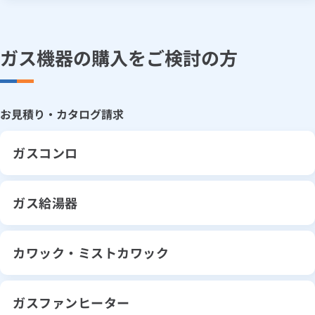
口座振替のお申込み
大阪ガスのインターネット
5:30～翌日4:30（日曜は翌日2:00まで）
ルームエアコン
エコキュート
「さすガねっと」への切り替え
ハウスクリーニング
ネット申込み
お手続きの流れ
工事・開通までの流れ
ガス機器の購入をご検討の方
5:30～翌日4:30
ネット申込みの流れ
ガス・電気の使用中止の
お申込み
郵送でのお申込み
お見積り・カタログ請求
5:30～翌日4:30（日曜は翌日2:00まで）
3:30～翌日2:00
お手続きの流れ
郵送での申込みの流れ
ガスコンロ
払込書（特定払込票）のお申込み
大阪ガスのインターネット
「さすガねっと」のお申込み
窓口でのお支払い
ガス給湯器
工事・開通までの流れ
スマートフォンアプリでのお支払い
カワック・ミストカワック
ガスファンヒーター