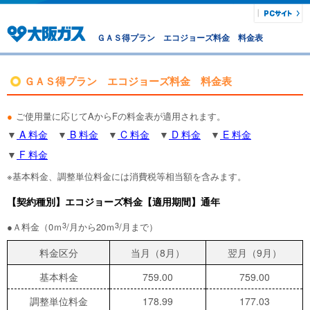
ＧＡＳ得プラン エコジョーズ料金 料金表
ＧＡＳ得プラン エコジョーズ料金 料金表
●
ご使用量に応じてAからFの料金表が適用されます。
▼
A 料金
▼
B 料金
▼
C 料金
▼
D 料金
▼
E 料金
▼
F 料金
※基本料金、調整単位料金には消費税等相当額を含みます。
【契約種別】エコジョーズ料金【適用期間】通年
●Ａ料金（
0ｍ
3
/月から20ｍ
3
/月まで
）
料金区分
当月（8月）
翌月（9月）
基本料金
759.00
759.00
調整単位料金
178.99
177.03