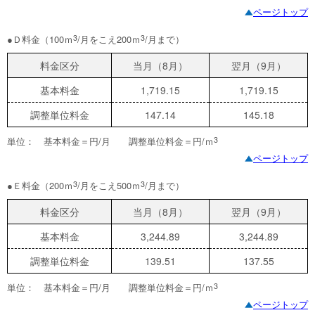
ページトップ
●Ｄ料金（
100ｍ
3
/月をこえ200ｍ
3
/月まで
）
料金区分
当月（8月）
翌月（9月）
基本料金
1,719.15
1,719.15
調整単位料金
147.14
145.18
単位： 基本料金＝円/月 調整単位料金＝円/ｍ
3
ページトップ
●Ｅ料金（
200ｍ
3
/月をこえ500ｍ
3
/月まで
）
料金区分
当月（8月）
翌月（9月）
基本料金
3,244.89
3,244.89
調整単位料金
139.51
137.55
単位： 基本料金＝円/月 調整単位料金＝円/ｍ
3
ページトップ