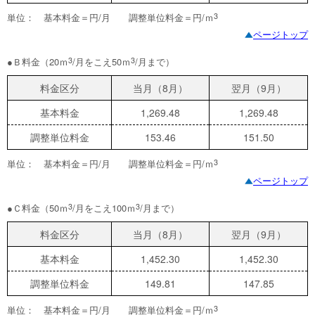
単位： 基本料金＝円/月 調整単位料金＝円/ｍ
3
ページトップ
●Ｂ料金（
20ｍ
3
/月をこえ50ｍ
3
/月まで
）
料金区分
当月（8月）
翌月（9月）
基本料金
1,269.48
1,269.48
調整単位料金
153.46
151.50
単位： 基本料金＝円/月 調整単位料金＝円/ｍ
3
ページトップ
●Ｃ料金（
50ｍ
3
/月をこえ100ｍ
3
/月まで
）
料金区分
当月（8月）
翌月（9月）
基本料金
1,452.30
1,452.30
調整単位料金
149.81
147.85
単位： 基本料金＝円/月 調整単位料金＝円/ｍ
3