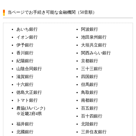
当ページでお手続き可能な金融機関（50音順）
あいち銀行
阿波銀行
イオン銀行
池田泉州銀行
伊予銀行
大垣共立銀行
香川銀行
関西みらい銀行
紀陽銀行
京都銀行
山陰合同銀行
三十三銀行
滋賀銀行
四国銀行
十六銀行
但馬銀行
徳島大正銀行
鳥取銀行
トマト銀行
南都銀行
農協(JAバンク)
百五銀行
※近畿2府4県
百十四銀行
福井銀行
北陸銀行
北國銀行
三井住友銀行