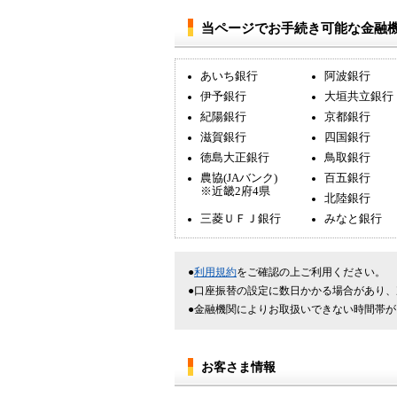
当ページでお手続き可能な金融機
あいち銀行
阿波銀行
伊予銀行
大垣共立銀行
紀陽銀行
京都銀行
滋賀銀行
四国銀行
徳島大正銀行
鳥取銀行
農協(JAバンク)
百五銀行
※近畿2府4県
北陸銀行
三菱ＵＦＪ銀行
みなと銀行
利用規約
をご確認の上ご利用ください。
口座振替の設定に数日かかる場合があり、
金融機関によりお取扱いできない時間帯が
お客さま情報