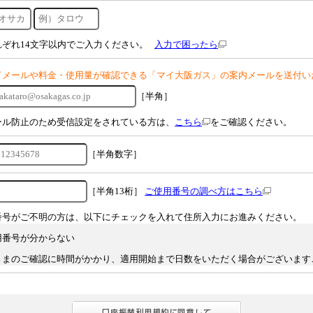
れぞれ14文字以内でご入力ください。
入力で困ったら
了メールや料金・使用量が確認できる「マイ大阪ガス」の案内メールを送付い
［半角］
ール防止のため受信設定をされている方は、
こちら
をご確認ください。
［半角数字］
［半角13桁］
ご使用番号の調べ方はこちら
番号がご不明の方は、以下にチェックを入れて住所入力にお進みください。
用番号が分からない
さまのご確認に時間がかかり、適用開始まで日数をいただく場合がございます