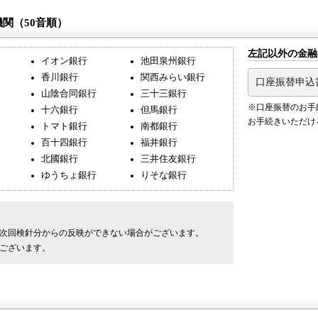
関（50音順）
左記以外の金融
イオン銀行
池田泉州銀行
香川銀行
関西みらい銀行
口座振替申込
山陰合同銀行
三十三銀行
※口座振替のお手
十六銀行
但馬銀行
お手続きいただけ
トマト銀行
南都銀行
百十四銀行
福井銀行
北國銀行
三井住友銀行
ゆうちょ銀行
りそな銀行
次回検針分からの反映ができない場合がございます。
ございます。