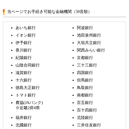
当ページでお手続き可能な金融機関（50音順）
あいち銀行
阿波銀行
イオン銀行
池田泉州銀行
伊予銀行
大垣共立銀行
香川銀行
関西みらい銀行
紀陽銀行
京都銀行
山陰合同銀行
三十三銀行
滋賀銀行
四国銀行
十六銀行
但馬銀行
徳島大正銀行
鳥取銀行
トマト銀行
南都銀行
農協(JAバンク)
百五銀行
※近畿2府4県
百十四銀行
福井銀行
北陸銀行
北國銀行
三井住友銀行