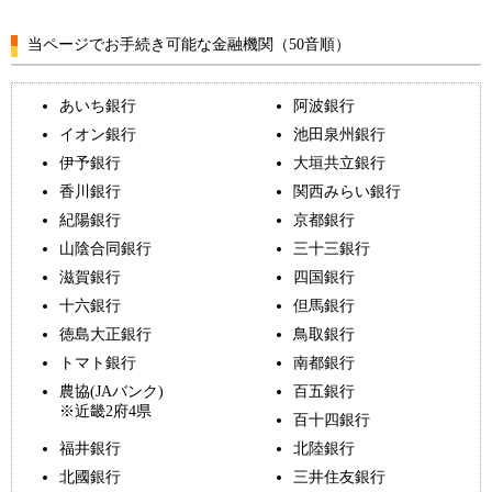
当ページでお手続き可能な金融機関（50音順）
あいち銀行
阿波銀行
イオン銀行
池田泉州銀行
伊予銀行
大垣共立銀行
香川銀行
関西みらい銀行
紀陽銀行
京都銀行
山陰合同銀行
三十三銀行
滋賀銀行
四国銀行
十六銀行
但馬銀行
徳島大正銀行
鳥取銀行
トマト銀行
南都銀行
農協(JAバンク)
百五銀行
※近畿2府4県
百十四銀行
福井銀行
北陸銀行
北國銀行
三井住友銀行