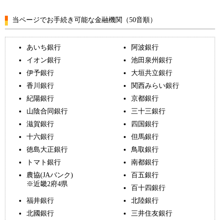
当ページでお手続き可能な金融機関（50音順）
あいち銀行
阿波銀行
イオン銀行
池田泉州銀行
伊予銀行
大垣共立銀行
香川銀行
関西みらい銀行
紀陽銀行
京都銀行
山陰合同銀行
三十三銀行
滋賀銀行
四国銀行
十六銀行
但馬銀行
徳島大正銀行
鳥取銀行
トマト銀行
南都銀行
農協(JAバンク)
百五銀行
※近畿2府4県
百十四銀行
福井銀行
北陸銀行
北國銀行
三井住友銀行