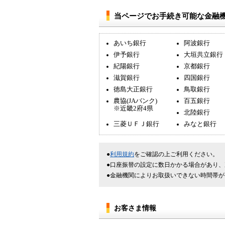
当ページでお手続き可能な金融機
あいち銀行
阿波銀行
伊予銀行
大垣共立銀行
紀陽銀行
京都銀行
滋賀銀行
四国銀行
徳島大正銀行
鳥取銀行
農協(JAバンク)
百五銀行
※近畿2府4県
北陸銀行
三菱ＵＦＪ銀行
みなと銀行
利用規約
をご確認の上ご利用ください。
口座振替の設定に数日かかる場合があり、
金融機関によりお取扱いできない時間帯が
お客さま情報