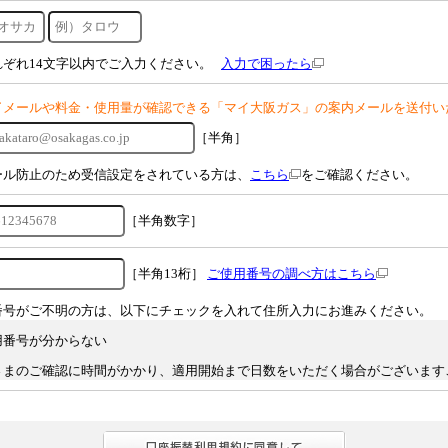
れぞれ14文字以内でご入力ください。
入力で困ったら
了メールや料金・使用量が確認できる「マイ大阪ガス」の案内メールを送付い
［半角］
ール防止のため受信設定をされている方は、
こちら
をご確認ください。
［半角数字］
［半角13桁］
ご使用番号の調べ方はこちら
番号がご不明の方は、以下にチェックを入れて住所入力にお進みください。
用番号が分からない
さまのご確認に時間がかかり、適用開始まで日数をいただく場合がございます