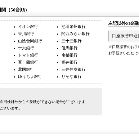
関（50音順）
左記以外の金融
イオン銀行
池田泉州銀行
香川銀行
関西みらい銀行
口座振替申込
山陰合同銀行
三十三銀行
※口座振替のお手
十六銀行
但馬銀行
お手続きいただけ
トマト銀行
南都銀行
百十四銀行
福井銀行
北國銀行
三井住友銀行
ゆうちょ銀行
りそな銀行
次回検針分からの反映ができない場合がございます。
ございます。