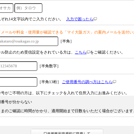
れぞれ14文字以内でご入力ください。
入力で困ったら
了メールや料金・使用量が確認できる「マイ大阪ガス」の案内メールを送付い
［半角］
ール防止のため受信設定をされている方は、
こちら
をご確認ください。
［半角数字］
［半角13桁］
ご使用番号の調べ方はこちら
番号がご不明の方は、以下にチェックを入れて住所入力にお進みください。
用番号が分からない
さまのご確認に時間がかかり、適用開始まで日数をいただく場合がございます