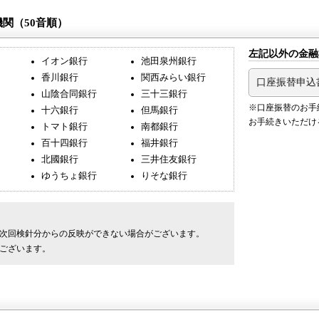
関（50音順）
左記以外の金融
イオン銀行
池田泉州銀行
香川銀行
関西みらい銀行
口座振替申込
山陰合同銀行
三十三銀行
※口座振替のお手
十六銀行
但馬銀行
お手続きいただけ
トマト銀行
南都銀行
百十四銀行
福井銀行
北國銀行
三井住友銀行
ゆうちょ銀行
りそな銀行
次回検針分からの反映ができない場合がございます。
ございます。