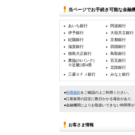
当ページでお手続き可能な金融機
あいち銀行
阿波銀行
伊予銀行
大垣共立銀行
紀陽銀行
京都銀行
滋賀銀行
四国銀行
徳島大正銀行
鳥取銀行
農協(JAバンク)
百五銀行
※近畿2府4県
北陸銀行
三菱ＵＦＪ銀行
みなと銀行
利用規約
をご確認の上ご利用ください。
口座振替の設定に数日かかる場合があり、
金融機関によりお取扱いできない時間帯が
お客さま情報